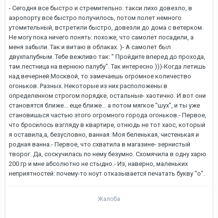
- Сегодня все быстро и стремительно: такси лихо довезло, в
аэропорту все быстро получилось, потом полет немного
утомительный, встретили быстро, довезли до дома с ветерком.
Не могу пока ничего понять: похоже, что самолет посадили, а
меня забыли. Так и витаю в облаках. )- А самолет был
двухпалубным. Тебе вежливо так: " Пройдите вперед до прохода,
там лестница на вернюю палубу". Так интересно )))-Когда летишь
над вечерней Москвой, то замечаешь огромное количество
огоньков. Разных. Некоторые из них расположены в
определенном строгом порядке, остальные- хаотично. И вот они
становятся ближе... еще ближе... а потом мягкое "шух", и ты уже
становишься частью этого огромного города огоньков.- Первое,
что бросилось взгляду в квартире, отнюдь не тот хаос, который
я оставила,а, безусловно, ванная. Моя беленькая, чистенькая и
родная ванна.- Первое, что схватила в магазине- зернистый
творог. Да, соскучилась по нему безумно. Схомячила в одну харю
200 гр и мне абсолютно не стыдно.- Из, наверно, маленьких
неприятностей: почему-то ноут отказывается печатать букву "о".
Жалоба