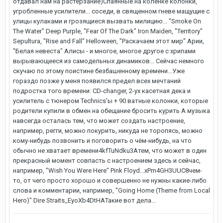
отдавал нам на растерзание)Спаянные на коленке колонки,
угробленные усилители... соседи, в священном гневе мащущие с
улицы кулаками и грозящиеся вызвать милицию... "Smoke On
The Water" Deep Purple, "Fear Of The Dark" Iron Maiden, "Territory"
Sepultura, "Rise and Fall" Helloween, "Раскачаем этот мир" Арии,
"Белая невеста" Алисы - и многое, многое другое с хрипами
вырывающееся из самодельных динамиков... Сейчас немного
скучаю по этому поистине безбашенному времени...Уже
гораздо позже у меня появился предел всех мечтаний
подростка того времени: CD-changer, 2-ух касетная дека и
усилитель с тюнером Technics'ы + 90 ватные колонки, которые
родители купили в обмен на обещание бросить курить А музыка
навсегда осталась тем, что может создать настроение,
например, регги, можно покурить, никуда не торопясь, можно
кому-нибудь позвонить и поговорить о чём-нибудь, на что
обычно не хватает времени4kfTuNdku3Aтем, что может в один
прекрасный момент совпасть с настроением здесь и сейчас,
например, "Wish You Were Here" Pink Floyd...xPm4GH3UUC8чем-
то, от чего просто хорошо и совершенно не нужны какие-либо
слова и комментарии, например, "Going Home (Theme from Local
Hero)" Dire Straits_EyoXb4DtHAТакие вот дела...