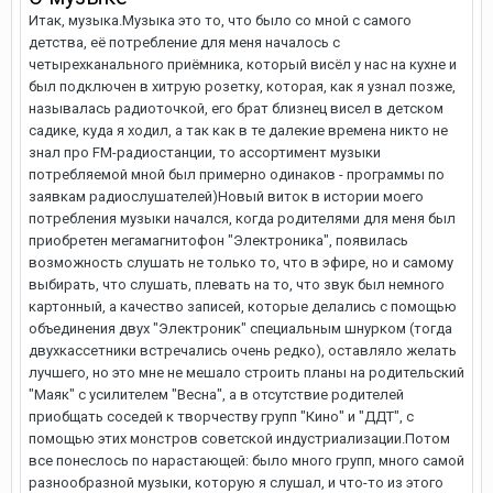
Итак, музыка.Музыка это то, что было со мной с самого
детства, её потребление для меня началось с
четырехканального приёмника, который висёл у нас на кухне и
был подключен в хитрую розетку, которая, как я узнал позже,
называлась радиоточкой, его брат близнец висел в детском
садике, куда я ходил, а так как в те далекие времена никто не
знал про FM-радиостанции, то ассортимент музыки
потребляемой мной был примерно одинаков - программы по
заявкам радиослушателей)Новый виток в истории моего
потребления музыки начался, когда родителями для меня был
приобретен мегамагнитофон "Электроника", появилась
возможность слушать не только то, что в эфире, но и самому
выбирать, что слушать, плевать на то, что звук был немного
картонный, а качество записей, которые делались с помощью
объединения двух "Электроник" специальным шнурком (тогда
двухкассетники встречались очень редко), оставляло желать
лучшего, но это мне не мешало строить планы на родительский
"Маяк" с усилителем "Весна", а в отсутствие родителей
приобщать соседей к творчеству групп "Кино" и "ДДТ", с
помощью этих монстров советской индустриализации.Потом
все понеслось по нарастающей: было много групп, много самой
разнообразной музыки, которую я слушал, и что-то из этого