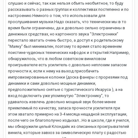
слушаю и сейчас, так как нельзя объять необъятное, то буду
рассказывать о разных группах и коллективах постепенно и по
настроению.Немного о том, что использовали для
прослушивания музыки.Надо сказать, что технически мы в то
время были ограничены, да и довольно сильно ограничены в
денежных средствах, но картонного звука "Электроники"
перестало хватать очень быстро, а доступ к родительскому
"Маяку" был минимален, поэтому то время стало временем
поистине чудесных технических нафодок и открытий.Например,
обнаружилось, что в любом советском виниловом
проигрывателе есть усилитель с довольно неплохим запасом
прочности и, если к нему на выход присобачить
импровизированные колонки (доска фанеры с прорезями под
динамики и сами довольно мощные динамики,
предположительно снятые с туристического Икаруса ), а на
вход подключить уже упомянутую "Электронику", то
удавалось извлечь довольно мощный звук более менее
приемлемый по качеству, запаса прочности усилителя при
этом хватало примерно на 3-4 месяца нещадной эксплуатации,
после чего он благополучно издыхал...Но в школе, где я учился,
мы обнаружили целый Клондайк из списанных проигрывателей
винила, которые завхоз за символическую плату с радостью