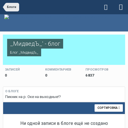
Блоги
_МидведЪ_' - блог
Блог
_МидведЪ_
ЗАПИСЕЙ
КОММЕНТАРИЕВ
ПРОСМОТРОВ
0
0
6 837
О БЛОГЕ
Пикник на р. Оке на выходные!?
СОРТИРОВКА
Ни одной записи в блоге ещё не создано